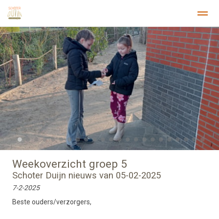
Welkom
Privacy
Stichting Kopwerk
Home
Zoeken
Foto's
Pagina's
Inst
●
●
●
●
●
●
●
●
●
●
●
●
●
●
●
●
●
●
●
●
●
●
●
Weekoverzicht groep 5
Schoter Duijn nieuws van 05-02-2025
7-2-2025
Beste ouders/verzorgers,