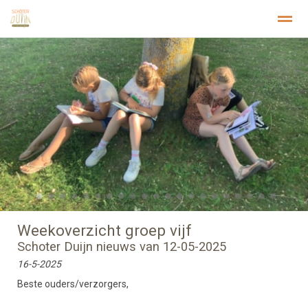
Welkom
Privacy
Stichting Kopwerk
Home
Zoeken
Foto's
Pagina's
Inst
●
●
●
●
●
●
●
●
●
●
●
●
●
●
●
●
●
●
●
●
●
Weekoverzicht groep vijf
Schoter Duijn nieuws van 12-05-2025
16-5-2025
Beste ouders/verzorgers,