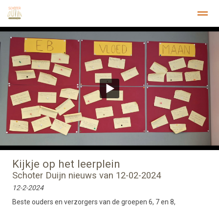
Welkom
Privacy
Stichting Kopwerk
Home
Zoeken
Foto's
Pagina's
Inst
Kijkje op het leerplein
Schoter Duijn nieuws van 12-02-2024
12-2-2024
Beste ouders en verzorgers van de groepen 6, 7 en 8,