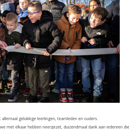
 allemaal gelukkige leerlingen, teamleden en ouders.
at we met elkaar hebben neergezet, duizendmaal dank aan iedereen di