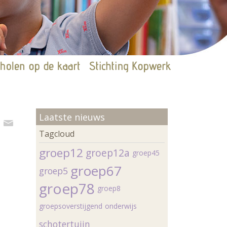
Laatste nieuws
Tagcloud
groep12
groep12a
groep45
groep67
groep5
groep78
groep8
groepsoverstijgend
onderwijs
schotertuijn