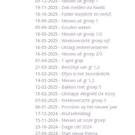
05-12-2025
-
Nieuws uit groep 1
19-11-2025
-
Ziek melden via Kwieb
16-10-2025
-
Folder leerplicht en verlof.
19-09-2025
-
Nieuws uit groep 1
05-09-2025
-
Gouden weken
16-05-2025
-
Nieuws uit groep 1/2
16-05-2025
-
Weekoverzicht groep vijf
16-05-2025
-
Uitslag verkeersexamen
16-05-2025
-
Nieuws uit groep 2/3
01-04-2025
-
1 april grap
21-03-2025
-
Berichtje van gr 1,2
15-02-2025
-
Elfjes in het Noorderlicht
14-02-2025
-
Nieuws uit gr 1,2
12-02-2025
-
Bakken met groep 5
10-02-2025
-
Uitstapje vliegveld De Kooy
07-02-2025
-
Weekoverzicht groep 5
06-01-2025
-
Proosten op het nieuwe jaar
17-12-2024
-
Knutselmiddag
15-11-2024
-
Nieuws uit onze groep
23-10-2024
-
Dagje Uit! 2024
27-09-2024
-
Start nieuw thema