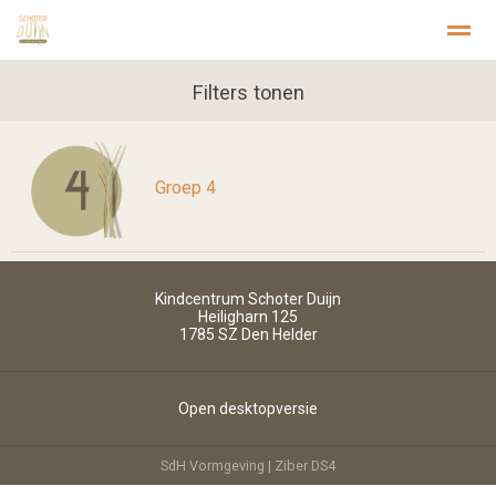
Welkom
Privacy
Stichting Kopwerk
Filters tonen
Home
Zoeken
Foto's
Pagina's
Inst
Groep 4
Kindcentrum Schoter Duijn
Heiligharn 125
1785 SZ
Den Helder
Open desktopversie
SdH Vormgeving |
Ziber DS4