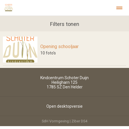
Welkom
Privacy
Stichting Kopwerk
Filters tonen
Opening schooljaar
Home
Zoeken
Foto's
Pagina's
Inst
10
foto's
Kindcentrum Schoter Duijn
Heiligharn 125
1785 SZ
Den Helder
Open desktopversie
SdH Vormgeving |
Ziber DS4