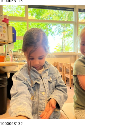
1000068126
1000068132