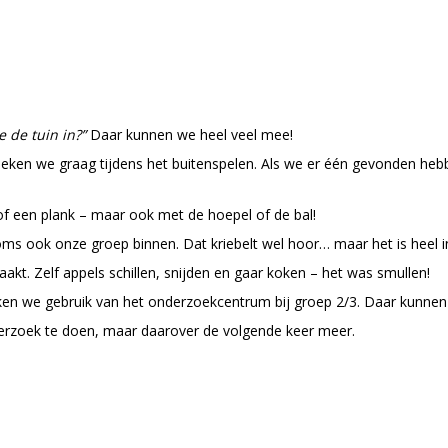
e de tuin in?”
Daar kunnen we heel veel mee!
zoeken we graag tijdens het buitenspelen. Als we er één gevonden he
of een plank – maar ook met de hoepel of de bal!
ms ook onze groep binnen. Dat kriebelt wel hoor… maar het is heel i
kt. Zelf appels schillen, snijden en gaar koken – het was smullen!
aken we gebruik van het onderzoekcentrum bij groep 2/3. Daar kunnen
derzoek te doen, maar daarover de volgende keer meer.