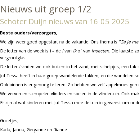
Nieuws uit groep 1/2
Schoter Duijn nieuws van 16-05-2025
Beste ouders/verzorgers,
We zijn weer goed opgestart na de vakantie. Ons thema is
”Ga je me
De letter van de week is
i
– de
i
van
ik
of van
insecten
. Die laatste 
vergrootglas.
De letter
i
vinden we ook buiten: in het zand, met schelpjes, een tak 
Juf Tessa heeft in haar groep wandelende takken, en die wandelen so
Ook binnen is er genoeg te leren. Zo hebben we zelf appelmoes gemaa
We verven en stempelen vlinders en spelen in de vlindertuin. Ook m
Er zijn al wat kinderen met Juf Tessa mee de tuin in geweest om on
Groetjes,
Karla, Janou, Geryanne en Rianne